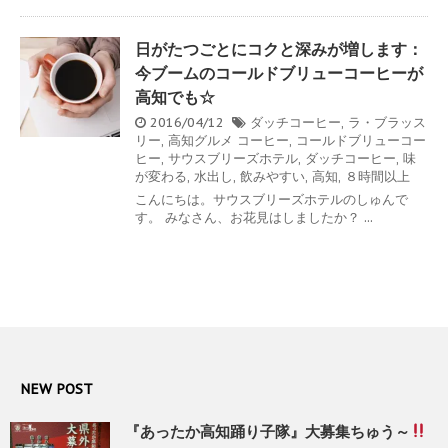
日がたつごとにコクと深みが増します：
今ブームのコールドブリューコーヒーが
高知でも☆
2016/04/12
ダッチコーヒー
,
ラ・ブラッス
リー
,
高知グルメ
コーヒー
,
コールドブリューコー
ヒー
,
サウスブリーズホテル
,
ダッチコーヒー
,
味
が変わる
,
水出し
,
飲みやすい
,
高知
,
８時間以上
こんにちは。サウスブリーズホテルのしゅんで
す。 みなさん、お花見はしましたか？ ...
NEW POST
『あったか高知踊り子隊』大募集ちゅう～