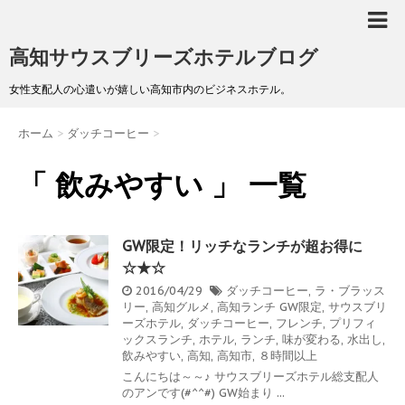
高知サウスブリーズホテルブログ
女性支配人の心遣いが嬉しい高知市内のビジネスホテル。
ホーム
>
ダッチコーヒー
>
「 飲みやすい 」 一覧
GW限定！リッチなランチが超お得に
☆★☆
2016/04/29
ダッチコーヒー
,
ラ・ブラッス
リー
,
高知グルメ
,
高知ランチ
GW限定
,
サウスブリ
ーズホテル
,
ダッチコーヒー
,
フレンチ
,
プリフィ
ックスランチ
,
ホテル
,
ランチ
,
味が変わる
,
水出し
,
飲みやすい
,
高知
,
高知市
,
８時間以上
こんにちは～～♪ サウスブリーズホテル総支配人
のアンです(#^^#) GW始まり ...