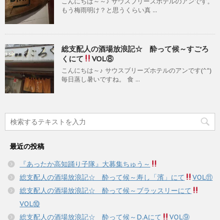
こんにちは～～♪ サウスブリーズホテルのアンです。
もう梅雨明け？と思うくらい真 ...
総支配人の酒場放浪記☆ 酔って候～すごろ
くにて
VOL⑧
こんにちは～♪ サウスブリーズホテルのアンです(^^)
毎日蒸し暑いですね。 食 ...
最近の投稿
『あったか高知踊り子隊』大募集ちゅう～
総支配人の酒場放浪記☆ 酔って候～寿し「濱」にて
VOL⑪
総支配人の酒場放浪記☆ 酔って候～ブラッスリーにて
VOL⑩
総支配人の酒場放浪記☆ 酔って候～D.Aにて
VOL⑨