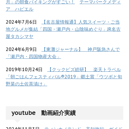
月」の朝食バイキングがすごい！
テーマパークメディ
ア ハピエル
2024年7月6日
【名古屋情報通】人気スイーツ・ご当
地グルメが集結「四国・瀬戸内・山陰味めぐり」JR名古
屋タカシマヤ
2024年6月9日
【東灘ジャーナル】 神戸阪急さんで
「瀬戸内・四国物産大会」
2019年10月24日
【クックビズ総研】 楽天トラベル
「朝ごはんフェスティバル®2019」郷土賞「ウツボと旬
野菜の土佐茶漬け」
youtube 動画紹介実績
2024年11月3日
ティンカノランド 高知旅行 ガイド