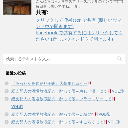
こんにちは～♪ サウスブリーズホテルのアンです(^^)
毎日蒸し暑いですね。 食 ...
共有:
クリックして Twitter で共有 (新しいウィ
ンドウで開きます)
Facebook で共有するにはクリックしてく
ださい (新しいウィンドウで開きます)
最近の投稿
『あったか高知踊り子隊』大募集ちゅう～
総支配人の酒場放浪記☆ 酔って候～寿し「濱」にて
VOL⑪
総支配人の酒場放浪記☆ 酔って候～ブラッスリーにて
VOL⑩
総支配人の酒場放浪記☆ 酔って候～D.Aにて
VOL⑨
総支配人の酒場放浪記☆ 酔って候～すごろくにて
VOL⑧