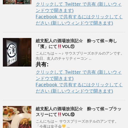
クリックして Twitter で共有 (新しいウィ
ンドウで開きます)
Facebook で共有するにはクリックしてく
ださい (新しいウィンドウで開きます)
総支配人の酒場放浪記☆ 酔って候～寿し
「濱」にて
VOL⑪
こんにちは～～♪ サウスブリーズホテルのアンです。
先日、友人のチャリティーコン ...
共有:
クリックして Twitter で共有 (新しいウィ
ンドウで開きます)
Facebook で共有するにはクリックしてく
ださい (新しいウィンドウで開きます)
総支配人の酒場放浪記☆ 酔って候～ブラッ
スリーにて
VOL⑩
こんにちは～ サウスブリーズホテルのアンです。
「今夜は女子会
...