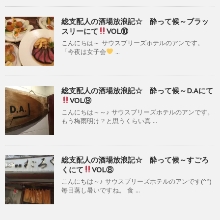
総支配人の酒場放浪記☆ 酔って候～ブラッ
スリーにて
VOL⑩
こんにちは～ サウスブリーズホテルのアンです。
「今夜は女子会
...
総支配人の酒場放浪記☆ 酔って候～D.Aにて
VOL⑨
こんにちは～～♪ サウスブリーズホテルのアンです。
もう梅雨明け？と思うくらい真 ...
総支配人の酒場放浪記☆ 酔って候～すごろ
くにて
VOL⑧
こんにちは～♪ サウスブリーズホテルのアンです(^^)
毎日蒸し暑いですね。 食 ...