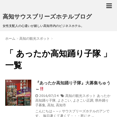
高知サウスブリーズホテルブログ
女性支配人の心遣いが嬉しい高知市内のビジネスホテル。
ホーム
>
高知の観光スポット
>
「 あったか高知踊り子隊 」
一覧
『あったか高知踊り子隊』大募集ちゅう
～
2016/07/24
高知の観光スポット
あったか
高知踊り子隊
,
よさこい
,
よさこい正調
,
県外踊り
子募集
,
高知
,
高知市
こんにちは～～♪ サウスブリーズホテルのアンで
す。 毎日暑くて暑くて・・・死にそ ...