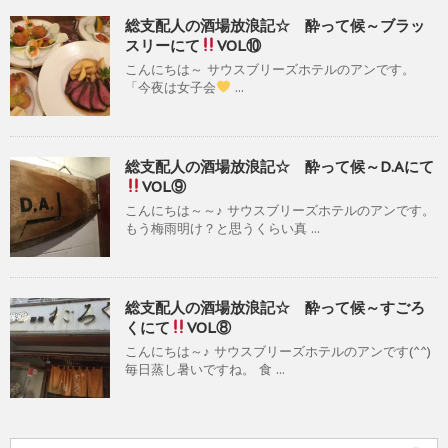
総支配人の酒場放浪記☆ 酔って候～ブラッ
スリーにて
VOL⑩
こんにちは～ サウスブリーズホテルのアンです。
「今夜は女子会
...
総支配人の酒場放浪記☆ 酔って候～D.Aにて
VOL⑨
こんにちは～～♪ サウスブリーズホテルのアンです。
もう梅雨明け？と思うくらい真 ...
総支配人の酒場放浪記☆ 酔って候～すごろ
くにて
VOL⑧
こんにちは～♪ サウスブリーズホテルのアンです(^^)
毎日蒸し暑いですね。 食 ...