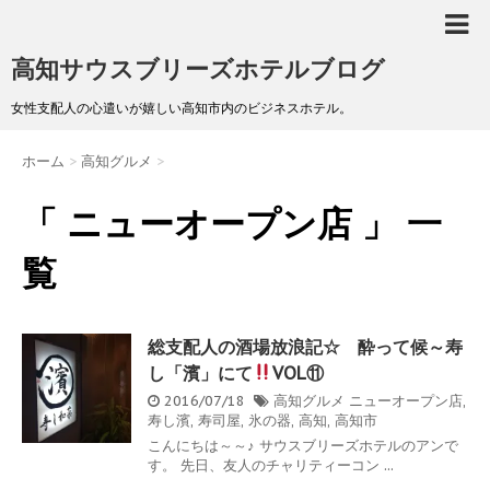
高知サウスブリーズホテルブログ
女性支配人の心遣いが嬉しい高知市内のビジネスホテル。
ホーム
>
高知グルメ
>
「 ニューオープン店 」 一
覧
総支配人の酒場放浪記☆ 酔って候～寿
し「濱」にて
VOL⑪
2016/07/18
高知グルメ
ニューオープン店
,
寿し濱
,
寿司屋
,
氷の器
,
高知
,
高知市
こんにちは～～♪ サウスブリーズホテルのアンで
す。 先日、友人のチャリティーコン ...