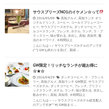
サウスブリーズNO1のイケメン☆って
2016/05/09
高知グルメ
,
高知ランチ
オリ
ジナルドリンク
,
コーヒー
,
コールドブリューコー
ヒー
,
サウスブリーズホテル
,
ダッチコーヒー
,
フ
ルコースランチ
,
フレンチ
,
ホテル
,
ランチ
,
ラ・ブ
ラッスリー
,
味が変わる
,
水出し
,
高知
,
高知市
,
魔
法のキーワード
,
８時間以上
こんにちは～♪ サウスブリーズホテルのアンです
(^^) GWも終わりを告げ、新緑 ...
GW限定！リッチなランチが超お得に
☆★☆
2016/04/29
ダッチコーヒー
,
ラ・ブラッス
リー
,
高知グルメ
,
高知ランチ
GW限定
,
サウスブリ
ーズホテル
,
ダッチコーヒー
,
フレンチ
,
プリフィ
ックスランチ
,
ホテル
,
ランチ
,
味が変わる
,
水出し
,
飲みやすい
,
高知
,
高知市
,
８時間以上
こんにちは～～♪ サウスブリーズホテル総支配人
のアンです(#^^#) GW始まり ...