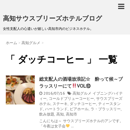
高知サウスブリーズホテルブログ
女性支配人の心遣いが嬉しい高知市内のビジネスホテル。
ホーム
>
高知グルメ
>
「 ダッチコーヒー 」 一覧
総支配人の酒場放浪記☆ 酔って候～ブ
ラッスリーにて
VOL⑩
2016/07/16
高知グルメ
イブニングハイテ
ィー
,
コールドブリューコーヒー
,
サウスブリーズ
ホテル
,
ステーキ
,
ダッチコーヒー
,
ティースタン
ド
,
ハートランド
,
ビアホール
,
ラ・ブラッスリー
,
飲み放題
,
高知
,
高知市
こんにちは～ サウスブリーズホテルのアンです。
「今夜は女子会
...