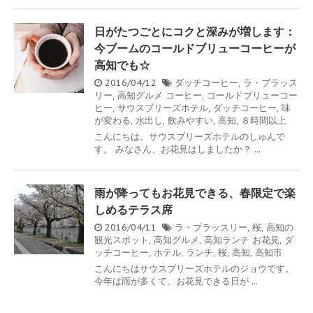
日がたつごとにコクと深みが増します：
今ブームのコールドブリューコーヒーが
高知でも☆
2016/04/12
ダッチコーヒー
,
ラ・ブラッス
リー
,
高知グルメ
コーヒー
,
コールドブリューコー
ヒー
,
サウスブリーズホテル
,
ダッチコーヒー
,
味
が変わる
,
水出し
,
飲みやすい
,
高知
,
８時間以上
こんにちは。サウスブリーズホテルのしゅんで
す。 みなさん、お花見はしましたか？ ...
雨が降ってもお花見できる、春限定で楽
しめるテラス席
2016/04/11
ラ・ブラッスリー
,
桜
,
高知の
観光スポット
,
高知グルメ
,
高知ランチ
お花見
,
ダ
ッチコーヒー
,
ホテル
,
ランチ
,
桜
,
高知
,
高知市
こんにちはサウスブリーズホテルのジョウです。
今年は雨が多くて、お花見できる日が ...