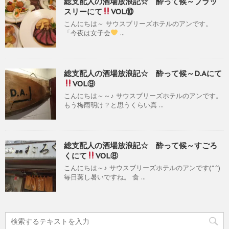
総支配人の酒場放浪記☆ 酔って候～ブラッ
スリーにて
VOL⑩
こんにちは～ サウスブリーズホテルのアンです。
「今夜は女子会
...
総支配人の酒場放浪記☆ 酔って候～D.Aにて
VOL⑨
こんにちは～～♪ サウスブリーズホテルのアンです。
もう梅雨明け？と思うくらい真 ...
総支配人の酒場放浪記☆ 酔って候～すごろ
くにて
VOL⑧
こんにちは～♪ サウスブリーズホテルのアンです(^^)
毎日蒸し暑いですね。 食 ...